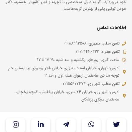
خود می‌پردازد. اگر به دنبال متخصصی با تجربه و قابل اطمینان هستید، دکتر
هومن کوکبی یکی از بهترین گزینه‌هاست.
اطلاعات تماس
تلفن مطب مطهری: 02188492508
تلفن همراه: 09024446423
ساعت کاری: روزهای یکشنبه و سه شنبه 13:30 تا 17
آدرس: تهران، خیابان استاد مطهری خیابان فجر روبروی بیمارستان جم
کوچه مدائن ساختمان ارغوان طبقه اول واحد 3
تلفن مطب شهر ری: 02155907474
آدرس: شهر ری، خیابان 24 متری، خیابان پیلغوش، کوچه یخچال،
ساختمان مرکزی پزشکان