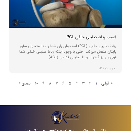
آسیب رباط صلیبی خلفی PCL
رباط صلیبی خلفی (PCL) استخوان ران شما را به استخوان ساق
پایتان متصل می‌کند. حتی با وجود اینکه رباط صلیبی خلفی شما
قوی‌تر و بزرگ‌تر از رباط صلیبی قدامی (ACL)
بدون دیدگاه
« قبلی
1
2
3
4
5
6
7
8
9
10
بعدی »
دکتــر کـــوکبـــی، جراح و متخصــص ارتــوپد