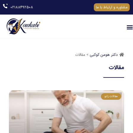
مشاوره و ارتباط با ما
02188492508
دکتر هومن کوکبی
> مقالات
مقالات
مقالات زانو