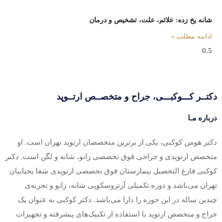
شانه یخ زده: علائم، علت، تشخیص و درمان
ادامه مطلب »
تــر کـــوکبـــی، جراح و متخصــص ارتــوپد
باره مـا
تر هومن کوکبی، یکی از برترین متخصصان ارتوپد تهران است. او
خصص ارتوپدی و جراحی فوق تخصصی زانو، شانه و لگن است. دکتر
کبی فارغ التحصیل بیمارستان فوق تخصصی ارتوپدی شفا یحیاییان
ران می‌باشد و دوره تکمیلی آرتروسکوپی شانه، زانو و تجربه‌ی
دین ساله در این حوزه را دارا می‌باشد. دکتر کوکبی به عنوان یک
اح و متخصص ارتوپد با استفاده از تکنیک‌های پیشرفته و تجهیزات