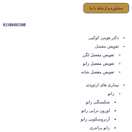
مشاوره و ارتباط با ما
02188492508
دکتر هومن کوکبی
تعویض مفصل
تعویض مفصل لگن
تعویض مفصل زانو
تعویض مفصل شانه
بیماری های ارتوپدی
زانو
شکستگی زانو
اوزون تراپی زانو
آرتروسکوپی زانو
زانو پرانتزی