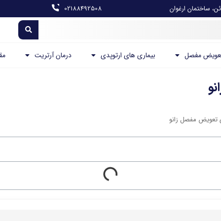
ن، ساختمان ارغوان
02188492508
عویض مفصل
بیماری های ارتوپدی
درمان آرتریت
مق
نو
 تعویض مفصل زانو