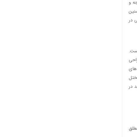
جه و
سنین
 در
ست.
 جراحی
های
مختل
 در
 مطلق