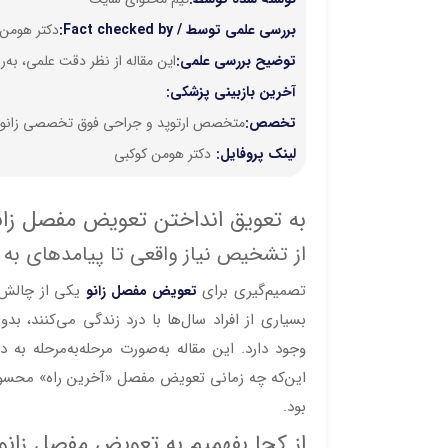
بررسی علمی توسط / Fact checked by:
دکتر هومن 
توضیح بررسی علمی:
این مقاله از نظر دقت علمی، ب
آخرین بازبینی پزشکی:
تخصص:
متخصص ارتوپد و جراحی فوق تخصصی زانو، 
لینک پروفایل:
دکتر هومن کوکبی
به تعویق انداختن تعویض مفصل زان
از تشخیص نیاز واقعی تا پیامدهای به
تصمیم‌گیری برای
یکی از چالش‌ب
تعویض مفصل زانو
بسیاری از افراد سال‌ها با درد زندگی می‌کنند، بدو
وجود دارد. این مقاله به‌صورت مرحله‌به‌مرحله به
این‌که چه زمانی تعویض مفصل «آخرین راه» محسوب 
بود.
از کجا بفهمیم به تعویض مفصل زانو ن