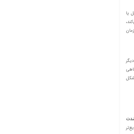
 یا
کند،
مان
دیگر
گاهی
شکل
دت
فراد بالای ۶۰ سال شایع‌تر