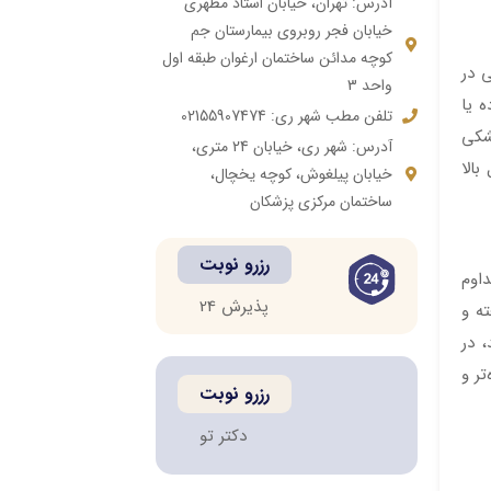
آدرس: تهران، خیابان استاد مطهری
خیابان فجر روبروی بیمارستان جم
کوچه مدائن ساختمان ارغوان طبقه اول
 در
واحد 3
 یا
تلفن مطب شهر ری: 02155907474
شکی
آدرس: شهر ری، خیابان 24 متری،
بالا
خیابان پیلغوش، کوچه یخچال،
ساختمان مرکزی پزشکان
رزرو نوبت
اوم
پذیرش 24
ته و
 در
تر و
رزرو نوبت
دکتر تو