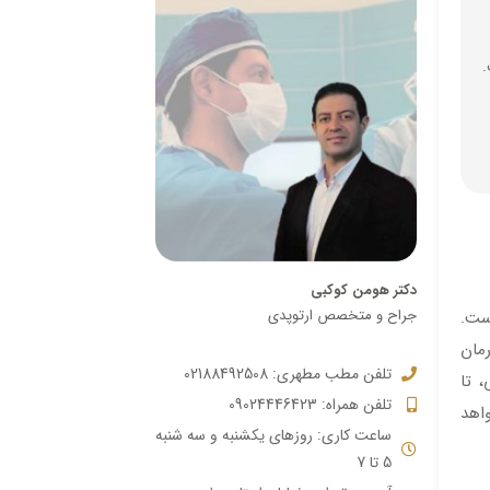
.
دکتر هومن کوکبی
جراح و متخصص ارتوپدی
است.
رمان
تلفن مطب مطهری: 02188492508
 تا
تلفن همراه: 09024446423
اهد
ساعت کاری: روزهای یکشنبه و سه شنبه
5 تا 7