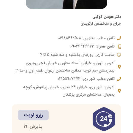
دکتر هومن کوکبی
جراح و متخصص ارتوپدی
تلفن مطب مطهری: 02188492508
تلفن همراه: 09024446423
ساعت کاری: روزهای یکشنبه و سه شنبه 5 تا 7
آدرس: تهران، خیابان استاد مطهری خیابان فجر روبروی
بیمارستان جم کوچه مدائن ساختمان ارغوان طبقه اول واحد 3
تلفن مطب شهر ری: 02155907474
آدرس: شهر ری، خیابان 24 متری، خیابان پیلغوش، کوچه
یخچال، ساختمان مرکزی پزشکان
رزرو نوبت
پذیرش 24