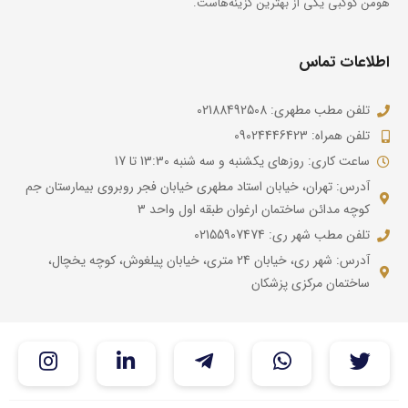
هومن کوکبی یکی از بهترین گزینه‌هاست.
اطلاعات تماس
تلفن مطب مطهری: 02188492508
تلفن همراه: 09024446423
ساعت کاری: روزهای یکشنبه و سه شنبه 13:30 تا 17
آدرس: تهران، خیابان استاد مطهری خیابان فجر روبروی بیمارستان جم
کوچه مدائن ساختمان ارغوان طبقه اول واحد 3
تلفن مطب شهر ری: 02155907474
آدرس: شهر ری، خیابان 24 متری، خیابان پیلغوش، کوچه یخچال،
ساختمان مرکزی پزشکان